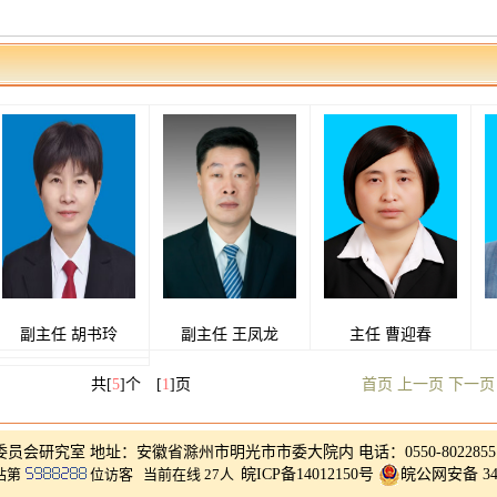
副主任 胡书玲
副主任 王凤龙
主任 曹迎春
共[
5
]个 [
1
]页
首页 上一页
下一页
务委员会研究室 地址：安徽省滁州市明光市市委大院内 电话：0550-802285
站第
位访客
当前在线 27人
皖ICP备14012150号
皖公网安备 341